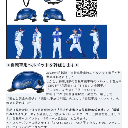
＜自転車用ヘルメットを斡旋します＞
2023年4月以降、自転車乗車時のヘルメット着用が努
力義務化されました。
しかし、神奈川県の自転車乗車時のヘルメット着用率
（2024年7月調査）は『8.9％』と全国平均
『17.0％』を大きく下回っています。
弊社はCSV（社会課題解決）経営の一環として、
『安心と安全の提供』『悲惨な事故の削減』のために『自転車用ヘルメット』の
斡旋を始めました。
商品は弊社が取り扱う損害保険会社
『三井住友海上火災保険株式会社』
と
『横浜
DeNAベイスターズ』
が企画した『横浜DeNAベイスターズ・三井住友海上オリジ
ナル自転車ヘルメット』（SGマーク認証品）となります。
ベイスターズグッズ購入サイト『BAYSTORE』では入手できないため、ファンに
は こたえられない逸品です。